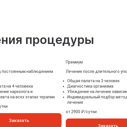
льтация нарколога
дительное лечение наркомании
ие наркозависимости от солей
ения процедуры
Премиум
д постоянным наблюдением
Лечение после длительного уп
Общая палата на 3 человек
та на 4 человека
Диагностика организма
ние нарколога и
Убеждение на лечение зависи
евта на всех этапах терапии
Индивидуальный подбор мето
лечения
утки
от 2900 ₽/сутки
Заказать
Заказать