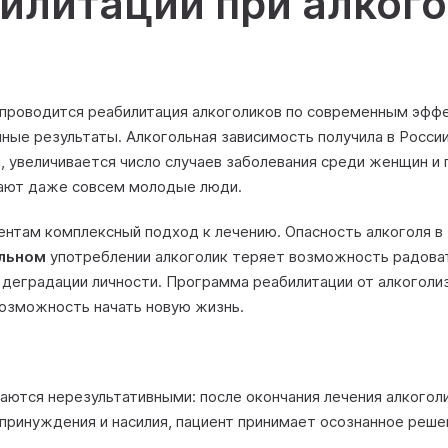
илитации при алког
роводится реабилитация алкоголиков по современным эффе
ые результаты. Алкогольная зависимость получила в Росси
 увеличивается число случаев заболевания среди женщин и п
нают даже совсем молодые люди.
ентам комплексный подход к лечению. Опасность алкоголя в 
льном
употреблении алкоголик теряет возможность радоват
 деградации личности. Программа реабилитации от алкоголи
возможность начать новую жизнь.
ются нерезультативными: после окончания лечения алкогол
ринуждения и насилия, пациент принимает осознанное решен