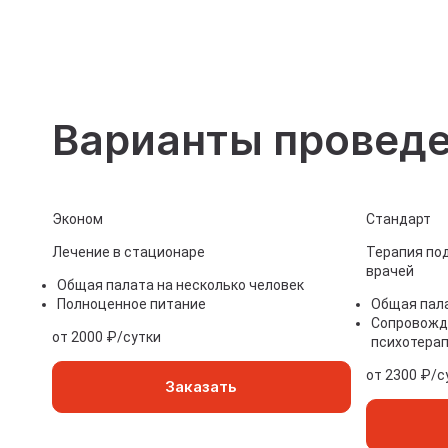
Консу
Прину
Лечен
Варианты провед
Эконом
Стандарт
Лечение в стационаре
Терапия по
врачей
Общая палата на несколько человек
Полноценное питание
Общая пала
Сопровожде
от 2000 ₽/сутки
психотерап
от 2300 ₽/с
Заказать