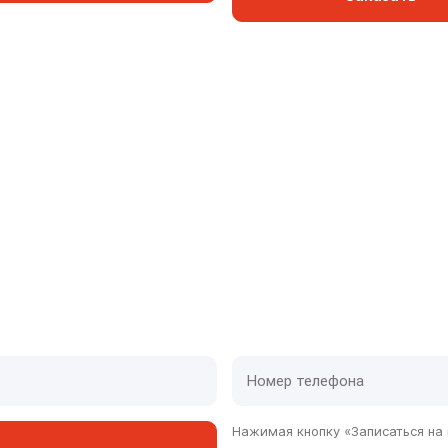
и одного часа
ованные авто, которые дают нам скоро
Нажимая кнопку «Записаться на