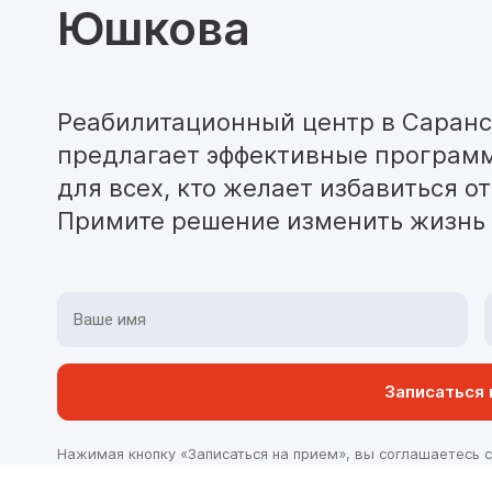
Юшкова
Перевозка
Частые вопросы
Вывод
Медик
Нарко
Реаби
Между
Кодир
Нарко
Реаби
Перев
Реабилитационный центр в Саранс
Кодир
Кодир
Реаби
Перев
предлагает эффективные программ
Кодир
Деток
Реаби
Перев
для всех, кто желает избавиться о
Примите решение изменить жизнь 
Кодир
Нарко
Двойн
УБОД
Кодир
Лечен
Лечен
Записаться 
учет
Прину
Нажимая кнопку «Записаться на прием», вы соглашаетесь 
нарко