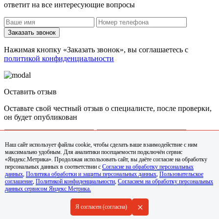
ответит на все интересующие вопросы
Заказать звонок
Нажимая кнопку «Заказать звонок», вы соглашаетесь с
политикой конфиденциальности
Оставить отзыв
Оставьте свой честный отзыв о специалисте, после проверки,
он будет опубликован
Наш сайт использует файлы cookie, чтобы сделать ваше взаимодействие с ним
максимально удобным. Для аналитики посещаемости подключён сервис
Задать вопрос
«Яндекс.Метрика». Продолжая использовать сайт, вы даёте согласие на обработку
персональных данных в соответствии с
Согласие на обработку персональных
Нажимая кнопку «Задать вопрос», вы соглашаетесь с
данных
,
Политика обработки и защиты персональных данных
,
Пользовательское
политикой конфиденциальности
соглашение
,
Политикой конфиденциальности
,
Согласием на обработку персональных
данных сервисом Яндекс Метрика.
+
Я согласен (согласна)