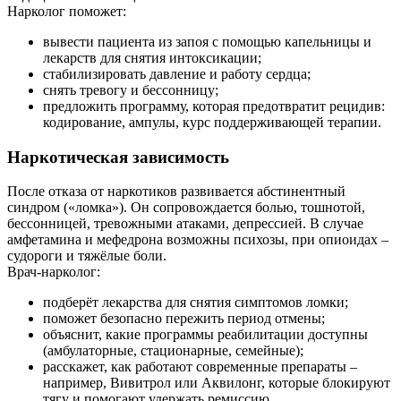
Нарколог поможет:
вывести пациента из запоя с помощью капельницы и
лекарств для снятия интоксикации;
стабилизировать давление и работу сердца;
снять тревогу и бессонницу;
предложить программу, которая предотвратит рецидив:
кодирование, ампулы, курс поддерживающей терапии.
Наркотическая зависимость
После отказа от наркотиков развивается абстинентный
синдром («ломка»). Он сопровождается болью, тошнотой,
бессонницей, тревожными атаками, депрессией. В случае
амфетамина и мефедрона возможны психозы, при опиоидах –
судороги и тяжёлые боли.
Врач-нарколог:
подберёт лекарства для снятия симптомов ломки;
поможет безопасно пережить период отмены;
объяснит, какие программы реабилитации доступны
(амбулаторные, стационарные, семейные);
расскажет, как работают современные препараты –
например, Вивитрол или Аквилонг, которые блокируют
тягу и помогают удержать ремиссию.